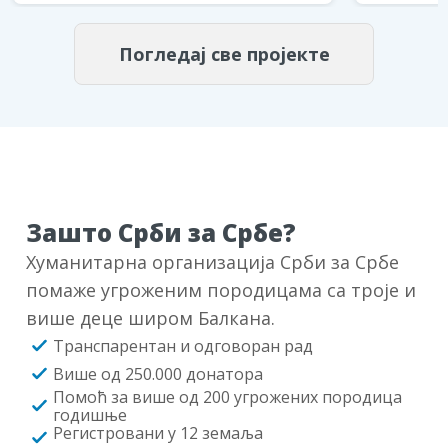
Погледај све пројекте
Зашто Срби за Србе?
Хуманитарна организација Срби за Србе
помаже угроженим породицама са троје и
више деце широм Балкана.
Транспарентан и одговоран рад
Више од 250.000 донатора
Помоћ за више од 200 угрожених породица
годишње
Регистровани у 12 земаља