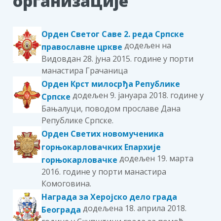
организације
Орден Светог Саве 2. реда Српске
додељен на
православне цркве
Видовдан 28. јуна 2015. године у порти
манастира Грачаница
Орден Крст милосрђа Републике
додељен 9. јануара 2018. године у
Српске
Бањалуци, поводом прославе Дана
Републике Српске.
Орден Светих новомученика
горњокарловачких Епархије
додељен 19. марта
горњокарловачке
2016. године у порти манастира
Комоговина.
Награда за Херојско дело града
додељена 18. априлa 2018.
Београда