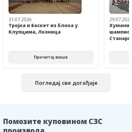
31.07.2026
29.07.202
Тројка и Баскет из блока у
Хуманит
Клупцима, Лозница
шампион
Станари
Прочитај више
Погледај све догађаје
Помозите куповином СЗС
производа