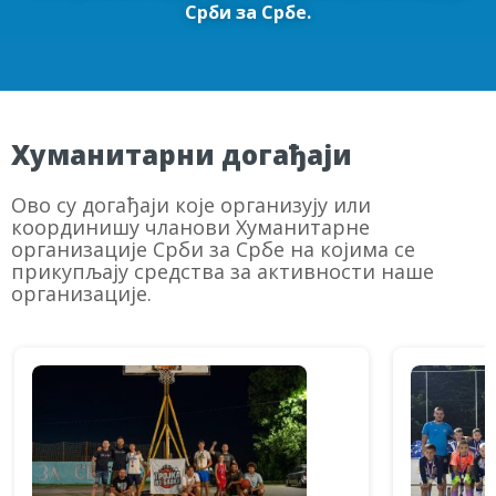
Срби за Србе.
Хуманитарни догађаји
Ово су догађаји које организују или
координишу чланови Хуманитарне
организације Срби за Србе на којима се
прикупљају средства за активности наше
организације.