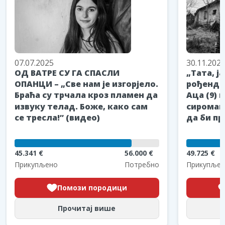
07.07.2025
30.11.202
ОД ВАТРЕ СУ ГА СПАСЛИ
„Тата, ј
ОПАНЦИ – „Све нам је изгорјело.
рођендан
Браћа су трчала кроз пламен да
Аца (9) 
извуку телад. Боже, како сам
сиромаш
се тресла!” (видео)
да би пр
45.341 €
56.000 €
49.725 €
Прикупљено
Потребно
Прикупљен
Помози породици
Прочитај више