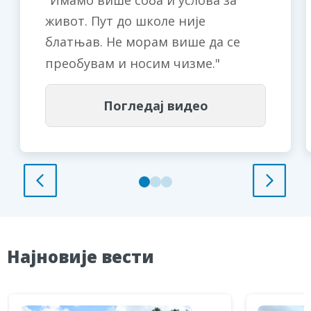
Имамо више соба и услова за
живот. Пут до школе није
блатњав. Не морам више да се
преобувам и носим чизме.
Погледај видео
Најновије вести