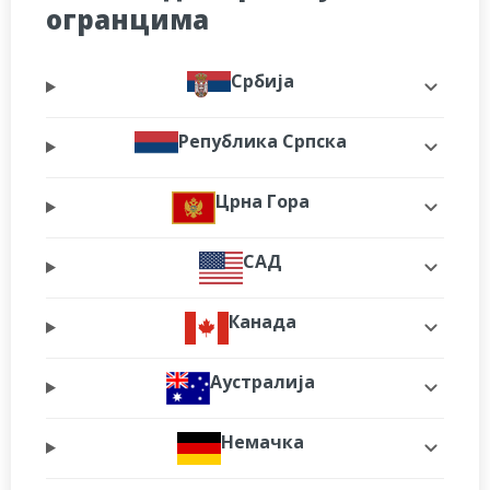
огранцима
Србија
Република Српска
Црна Гора
САД
Канада
Аустралија
Немачка