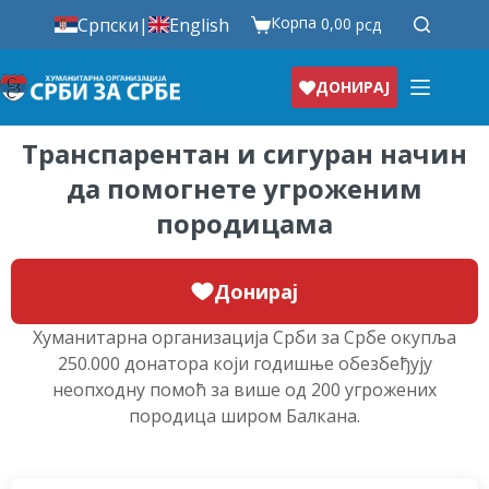
Корпа
Српски
|
English
0,00
рсд
ДОНИРАЈ
Транспарентан и сигуран начин
да помогнете угроженим
породицама
Донирај
Хуманитарна организација Срби за Србе окупља
250.000 донатора који годишње обезбеђују
неопходну помоћ за више од 200 угрожених
породица широм Балкана.