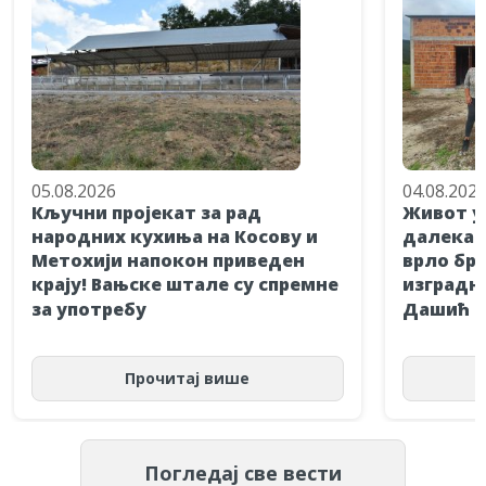
05.08.2026
04.08.202
Кључни пројекат за рад
Живот у
народних кухиња на Косову и
далека п
Метохији напокон приведен
врло брз
крају! Вањске штале су спремне
изградњ
за употребу
Дашић и
Прочитај више
Погледај све вести