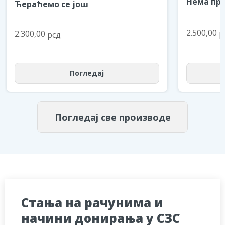
Нема пре
Ћераћемо се још
2.500,00
р
2.300,00
рсд
Погледај
Погледај све производе
Стања на рачунима и
начини донирања у СЗС