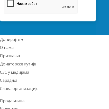
Донирајте ♥
О нама
Признања
Донаторске кутије
СЗС у медијама
Сарадња
Слава организације
Продавница
Календар