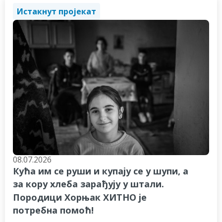
Истакнут пројекат
08.07.2026
Кућа им се руши и купају се у шупи, а
за кору хлеба зарађују у штали.
Породици Хорњак ХИТНО је
потребна помоћ!