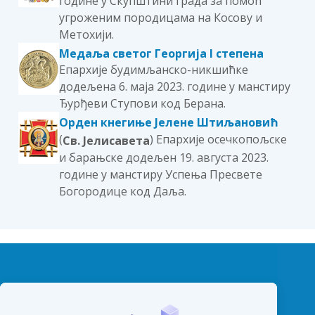
године у Скупштини града за помоћ
угроженим породицама на Косову и
Метохији.
Медаља светог Георгија I степена
Епархије будимљанско-никшићке
додељена 6. маја 2023. године у манстиру
Ђурђеви Ступови код Берана.
Орден кнегиње Јелене Штиљановић
(
) Епархије осечкопољске
Св. Јелисавета
и барањске додељен 19. августа 2023.
године у манстиру Успења Пресвете
Богородице код Даља.