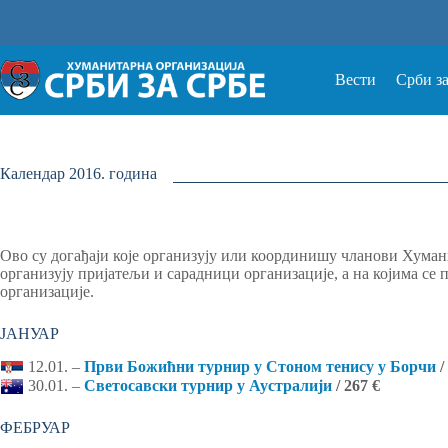
Прескочи
на
Вести
Срби з
Календар 2016. година
Ово су догађаји које организују или координишу чланови Хумани
организују пријатељи и сарадници организације, а на којима се 
организације.
ЈАНУАР
12.01. –
Први Божићни турнир у Стоном тенису у Борчи
/
30.01. –
Светосавски турнир у Аустралији
/ 267 €
ФЕБРУАР