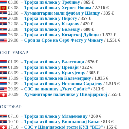
03.08. –
Тројка из блока у Требињу
/ 865 €
03.08. –
Тројка из блока у Херцег Новом
/ 2.216 €
22.08. –
Хуманитарни мали фудбал у Шапцу
/ 335 €
20.08. –
Тројка из блока у Пироту
/ 357 €
22.08. –
Тројка из блока у Кладову
/ 420 €
23.08. –
Тројка из блока у Бољевцу
/ 680 €
26.08. –
Тројка из блока у Козарској Дубици
/ 1.572 €
29.08. –
Срби за Србе на Серб Фесту у Чикагу
/ 1.551 €
СЕПТЕМБАР
01.09. –
Тројка из блока у Власеници
/ 676 €
01.09. –
Тројка из блока у Црепаји
/ 322 €
08.09. –
Тројка из блока у Крагујевцу
/ 305 €
15.09. –
Тројка из блока на Калемегдану
/ 1.935 €
22.09. –
Тројка из блока у Источном Сарајеву
/ 1.515 €
29.09. –
СЗС на пикнику ,,Укус Србије“
/ 313 €
30.09. –
Хуманитарне палачинке у Швајцарској
/ 555 €
ОКТОБАР
07.10. –
Тројка из блока у Младеновцу
/ 260 €
10.10. –
Тројка из блока у Вишњичкој Бањи
/ 813 €
17.10. –
СЗС у Швајцарској гости КУД “ВЕЗ“
/ 155 €