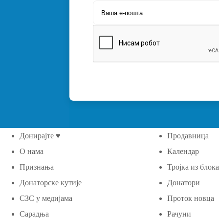
Донирајте ♥
Продавница
О нама
Календар
Признања
Тројка из блок
Донаторске кутије
Донатори
СЗС у медијама
Проток новца
Сарадња
Рачуни