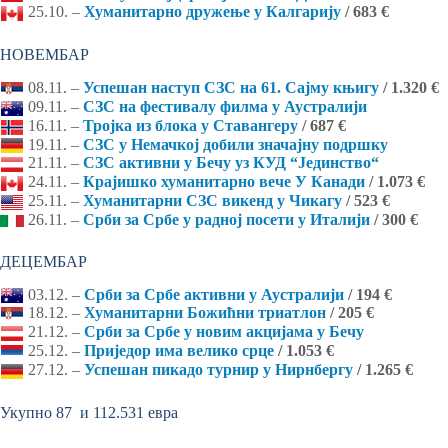
25.10. –
Хуманитарно дружење у Калгарију
/ 683 €
НОВЕМБАР
08.11. –
Успешан наступ СЗС на 61. Сајму књигу
/ 1.320 €
09.11. –
СЗС на фестивалу филма у Аустралији
16.11. –
Тројка из блока у Ставангеру
/ 687 €
19.11. –
СЗС у Немачкој добили значајну подршку
21.11. –
СЗС активни у Бечу уз КУД “Јединство“
24.11. –
Крајишко хуманитарно вече У Канади
/ 1.073 €
25.11. –
Хуманитарни СЗС викенд у Чикагу
/ 523 €
26.11. –
Срби за Србе у радној посети у Италији
/ 300 €
ДЕЦЕМБАР
03.12. –
Срби за Србе активни у Аустралији
/ 194 €
18.12. –
Хуманитарни Божићни триатлон
/ 205 €
21.12. –
Срби за Србе у новим акцијама у Бечу
25.12. –
Приједор има велико срце
/ 1.053 €
27.12. –
Успешан пикадо турнир у Нирнбергу
/ 1.265 €
Укупно 87 и 112.531 евра