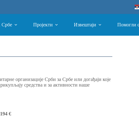
а Србе
Пројекти
Извештаји
Помогли 
тарне организације Срби за Србе или догађаји које
прикупљају средства и за активности наше
194
€