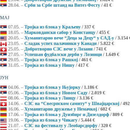
28.04. –
Срби за Србе штанд на Витез Фесту
/ 41 €
МАЈ
07.05. –
Тројка из блока у Краљеву
/ 337 €
18.05. –
Марковдански сабор у Констанцу
/ 455 €
20.05. –
Хуманитарно вече “Деца за Децу“ у САД-у
/ 3.154 
23.05. –
Сладак успех палачинки у Канади
/ 5.822 €
25.05. –
Добротворно СЗС вече у Лозани
/ 741 €
27.05. –
Успешан фудбалски дерби у Лозници
/ 1.649 €
29.05. –
Тројка из блока у Рашкој
/ 461 €
31.05. –
Тројка из блока у Нишу
/ 417 €
ЈУН
04.06. –
Тројка из блока у Њујорку
/ 1.186 €
05.06. –
Тројка из блока у Новом Саду
/ 2.019 €
08.06. –
Тројка из блока у Линцу
/ 3.136 €
14.06. –
СЗС на “Свесрпском самиту“ у Швајцарској
/ 492
16.06. –
Хуманитарно дружење у Немачкој
/ 602 €
17.06. –
Тројка из блока у Дуизбирг и Дизелдорф
/ 809 €
19.06. –
Тројка из блока у Чикагу
/ 5.444 €
21.07. –
СЗС на фестивалу у Леобарсдорфу
/ 320 €