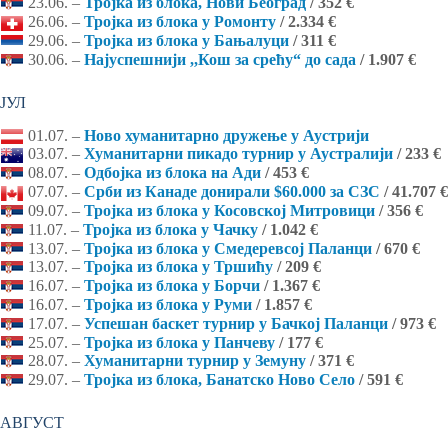
23.06. –
Тројка из блока, Нови Београд
/ 352 €
26.06. –
Тројка из блока у Ромонту
/ 2.334 €
29.06. –
Тројка из блока у Бањалуци
/ 311 €
30.06. –
Најуспешнији ,,Кош за срећу“ до сада
/ 1.907 €
ЈУЛ
01.07. –
Ново хуманитарно дружење у Аустрији
03.07. –
Хуманитарни пикадо турнир у Аустралији
/ 233 €
08.07. –
Одбојка из блока на Ади
/ 453 €
07.07. –
Срби из Канаде донирали $60.000 за СЗС
/ 41.707 €
09.07. –
Тројка из блока у Косовској Митровици
/ 356 €
11.07. –
Тројка из блока у Чачку
/ 1.042 €
13.07. –
Тројка из блока у Смедеревсој Паланци
/ 670 €
13.07. –
Тројка из блока у Тршићу
/ 209 €
16.07. –
Тројка из блока у Борчи
/ 1.367 €
16.07. –
Тројка из блока у Руми
/ 1.857 €
17.07. –
Успешан баскет турнир у Бачкој Паланци
/ 973 €
25.07. –
Тројка из блока у Панчеву
/ 177 €
28.07. –
Хуманитарни турнир у Земуну
/ 371 €
29.07. –
Тројка из блока, Банатско Ново Село
/ 591 €
АВГУСТ