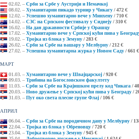
02.02. –
Срби за Србе у Аустрији и Немачкој
08.02. –
Хуманитарни пикадо турнир у Чикагу
/ 472 €
12.02. –
Успешно хуманитарно вече у Минхену
/ 710 €
14.02. –
СЗС на Српском фестивалу у Сиднеју
/ 310 €
16.02. –
На дан државности Србије у Орашцу
17.02. –
Хуманитарно вече у Српској кући пива у Београд
19.02. –
Тројка из блока у Земуну
/ 283 €
26.02. –
Срби за Србе на вашару у Мелбурну
/ 212 €
27.02. –
Успешна хуманитарна журка у Новом Саду
/ 661 €
МАРТ
01.03. –
Хуманитарно вече у Швајцарској
/ 920 €
09.03. –
Трибина на Богословском факултету
11.03. –
Срби за Србе на Крајишком прелу код Чикага
/ 4
20.03. –
Ново дружење у Српској кући пива у Београду
/ 2
31.03. –
Пут око света плесне групе Флај
/ 106 €
АПРИЛ
06.04. –
Срби за Србе на породичном дану у Мелбурну
/ 13
22.04. –
Тројка из блока у Обреновцу
/ 720 €
23.04. –
Тројка из блока у Земуну
/ 945 €
25.04. –
Добротворно дружење у Немачкој
/ 1.624 €