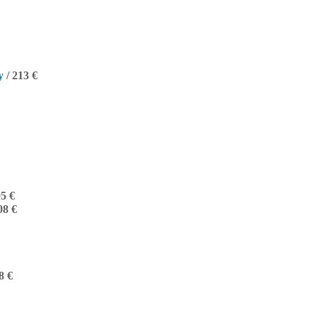
у
/ 213 €
05 €
08 €
8 €