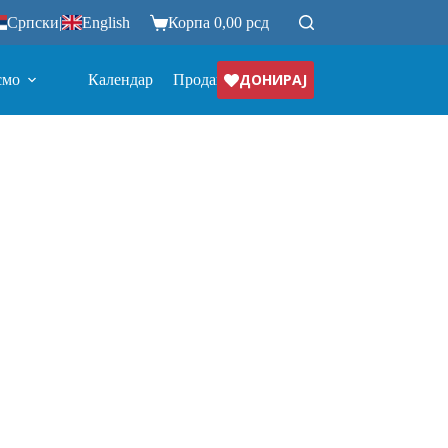
Српски
|
English
Корпа
0,00
рсд
ДОНИРАЈ
смо
Календар
Продавница